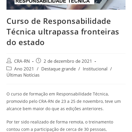
Curso de Responsabilidade
Técnica ultrapassa fronteiras
do estado
Autor
Post
CRA-RN
2 de dezembro de 2021
do
publicado:
Categoria
Ano 2021
/
Destaque grande
/
Institucional
/
post:
do
Últimas Notícias
post:
O curso de formação em Responsabilidade Técnica,
promovido pelo CRA-RN de 23 a 25 de novembro, teve um
alcance bem maior do que as edições anteriores.
Por ter sido realizado de forma remota, o treinamento
contou com a participação de cerca de 30 pessoas,