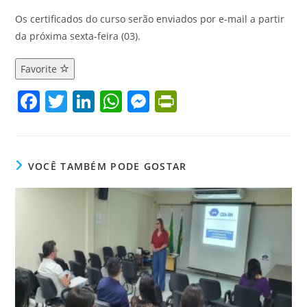
Os certificados do curso serão enviados por e-mail a partir
da próxima sexta-feira (03).
Favorite
F
T
Li
W
M
Pr
a
w
n
h
e
in
c
itt
k
at
ss
tF
e
er
e
s
e
ri
VOCÊ TAMBÉM PODE GOSTAR
b
dI
A
n
e
o
n
p
g
n
o
p
er
dl
k
y