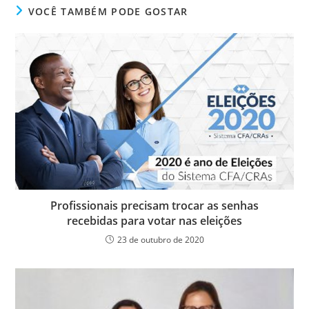
e
er
e
s
e
ri
VOCÊ TAMBÉM PODE GOSTAR
b
dI
A
n
e
o
n
p
g
n
o
p
er
dl
k
y
Profissionais precisam trocar as senhas
recebidas para votar nas eleições
23 de outubro de 2020