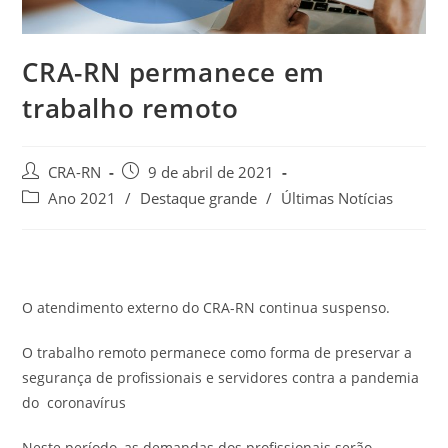
CRA-RN permanece em
trabalho remoto
Autor
Post
CRA-RN
9 de abril de 2021
do
publicado:
Categoria
Ano 2021
/
Destaque grande
/
Últimas Notícias
post:
do
post:
O atendimento externo do CRA-RN continua suspenso.
O trabalho remoto permanece como forma de preservar a
segurança de profissionais e servidores contra a pandemia
do coronavírus
Neste período, as demandas dos profissionais serão