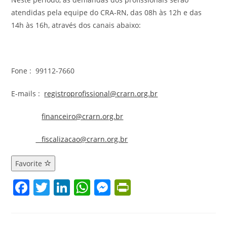
atendidas pela equipe do CRA-RN, das 08h às 12h e das
14h às 16h, através dos canais abaixo:
Fone : 99112-7660
E-mails :
registroprofissional@crarn.org.br
financeiro@crarn.org.br
fiscalizacao@crarn.org.br
Favorite
F
T
Li
W
M
Pr
a
w
n
h
e
in
c
itt
k
at
ss
tF