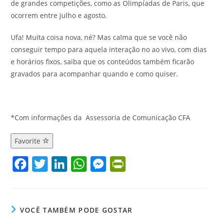
de grandes competições, como as Olimpíadas de Paris, que
ocorrem entre julho e agosto.
Ufa! Muita coisa nova, né? Mas calma que se você não
conseguir tempo para aquela interação no ao vivo, com dias
e horários fixos, saiba que os conteúdos também ficarão
gravados para acompanhar quando e como quiser.
*Com informações da Assessoria de Comunicação CFA
Favorite
F
T
Li
W
M
Pr
a
w
n
h
e
in
c
itt
k
at
ss
tF
e
er
e
s
e
ri
VOCÊ TAMBÉM PODE GOSTAR