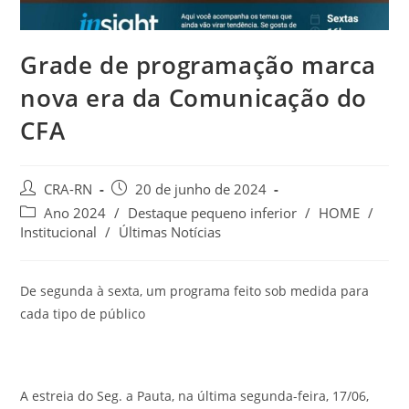
Grade de programação marca
nova era da Comunicação do
CFA
Autor
Post
CRA-RN
20 de junho de 2024
do
publicado:
Categoria
Ano 2024
/
Destaque pequeno inferior
/
HOME
/
post:
do
Institucional
/
Últimas Notícias
post:
De segunda à sexta, um programa feito sob medida para
cada tipo de público
A estreia do Seg. a Pauta, na última segunda-feira, 17/06,