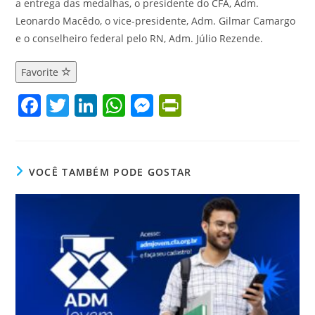
a entrega das medalhas, o presidente do CFA, Adm.
Leonardo Macêdo, o vice-presidente, Adm. Gilmar Camargo
e o conselheiro federal pelo RN, Adm. Júlio Rezende.
Favorite
F
T
Li
W
M
Pr
a
w
n
h
e
in
c
itt
k
at
ss
tF
e
er
e
s
e
ri
VOCÊ TAMBÉM PODE GOSTAR
b
dI
A
n
e
o
n
p
g
n
o
p
er
dl
k
y