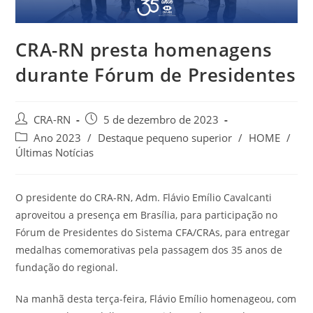
CRA-RN presta homenagens
durante Fórum de Presidentes
Autor
Post
CRA-RN
5 de dezembro de 2023
do
publicado:
Categoria
Ano 2023
/
Destaque pequeno superior
/
HOME
/
post:
do
Últimas Notícias
post:
O presidente do CRA-RN, Adm. Flávio Emílio Cavalcanti
aproveitou a presença em Brasília, para participação no
Fórum de Presidentes do Sistema CFA/CRAs, para entregar
medalhas comemorativas pela passagem dos 35 anos de
fundação do regional.
Na manhã desta terça-feira, Flávio Emílio homenageou, com