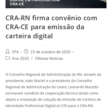
CRA-RN firma convênio com
CRA-CE para emissão da
carteira digital
Autor
Post
CFA
23 de outubro de 2020
do
publicado:
Categoria
Ano 2020
/
Últimas Notícias
post:
do
post:
O Conselho Regional de Administração do RN, através da
presidente, Kate Maciel e o presidente do Conselho
Regional de Administração do Ceará, Leonardo Macedo
assinaram convênio de cooperação técnica tendo como
objeto a instalação de solução de emissão de Carteira de
Identidade Profissional Digital (e-CIP) para o CRA-RN.