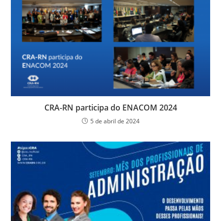
o
n
p
g
n
o
p
er
dl
k
y
CRA-RN participa do ENACOM 2024
5 de abril de 2024