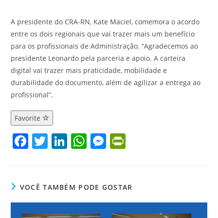
A presidente do CRA-RN, Kate Maciel, comemora o acordo
entre os dois regionais que vai trazer mais um benefício
para os profissionais de Administração. “Agradecemos ao
presidente Leonardo pela parceria e apoio. A carteira
digital vai trazer mais praticidade, mobilidade e
durabilidade do documento, além de agilizar a entrega ao
profissional”.
Favorite
F
T
Li
W
M
Pr
a
w
n
h
e
in
c
itt
k
at
ss
tF
e
er
e
s
e
ri
VOCÊ TAMBÉM PODE GOSTAR
b
dI
A
n
e